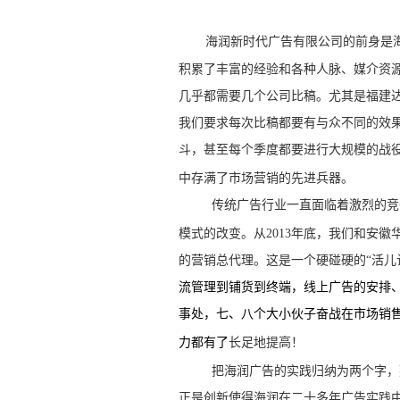
海润新时代广告有限公司的前身是
积累了丰富的经验和各种人脉、媒介资
几乎都需要几个公司比稿。尤其是福建达
我们要求每次比稿都要有与众不同的效
斗，甚至每个季度都要进行大规模的战
中存满了市场营销的先进兵器。
传统广告行业一直面临着激烈的竞
模式的改变。从
2013
年底，我们和安徽
的营销总代理。这是一个硬碰硬的“活儿
流管理到铺货到终端，线上广告的安排
事处，七、八个大小伙子奋战在市场销
力都有了
长足地提高！
把海润广告的实践归纳为两个字，
正是创新使得海润在二十多年广告实践